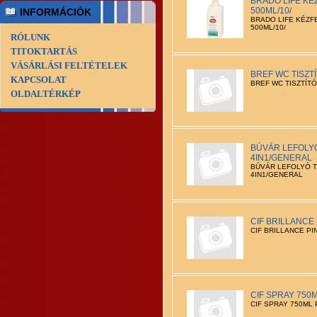
BRADO LIFE KÉ
500ML/10/
INFORMÁCIÓK
BRADO LIFE KÉZF
500ML/10/
RÓLUNK
TITOKTARTÁS
VÁSÁRLÁSI FELTÉTELEK
BREF WC TISZTÍ
KAPCSOLAT
BREF WC TISZTÍTÓ
OLDALTÉRKÉP
BÚVÁR LEFOLYÓ
4IN1/GENERAL
BÚVÁR LEFOLYÓ T
4IN1/GENERAL
CIF BRILLANCE 
CIF BRILLANCE PI
CIF SPRAY 750M
CIF SPRAY 750ML 