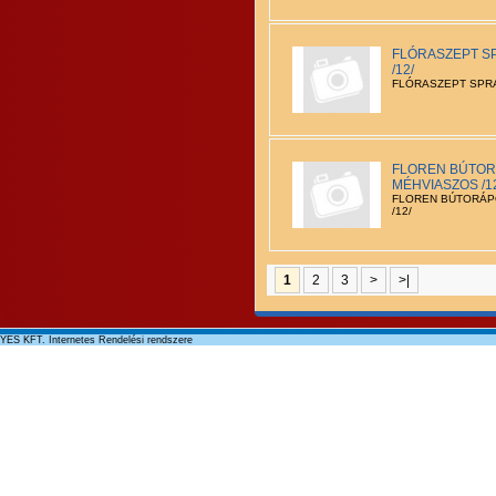
FLÓRASZEPT S
/12/
FLÓRASZEPT SPRA
FLOREN BÚTOR
MÉHVIASZOS /1
FLOREN BÚTORÁP
/12/
1
2
3
>
>|
YES KFT. Internetes Rendelési rendszere