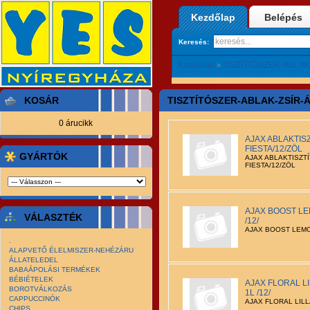
Kezdőlap
Belépés
Keresés:
Kezdőlap
TISZTÍTÓSZER-ABLAK
>
KOSÁR
TISZTÍTÓSZER-ABLAK-ZSÍR-
0 árucikk
AJAX ABLAKTIS
FIESTA/12/ZÖL
GYÁRTÓK
AJAX ABLAKTISZT
FIESTA/12/ZÖL
AJAX BOOST LE
VÁLASZTÉK
/12/
AJAX BOOST LEMO
.
ALAPVETŐ ÉLELMISZER-NEHÉZÁRU
ÁLLATELEDEL
BABAÁPOLÁSI TERMÉKEK
BÉBIÉTELEK
AJAX FLORAL LI
BOROTVÁLKOZÁS
1L /12/
CAPPUCCINÓK
AJAX FLORAL LILLA
CHIPS