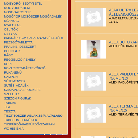
MOGYORÓ, SZOTYI STB.
MOGYORÓKRÉM
AJAX ULTRA L
MOSOGATÓSZER
ÁLT.LEMOSÓSZE
MOSÓPOR-MOSÓSZER-MOSÓADALÉK
AJAX ULTRA LEVA
MűANYAG
1L/12/
NYALOKAK
ÖBLíTŐK
OSTYÁK
PAPíRÁRUK-WC PAPíR-SZALVÉTA-TÖRL
ALEX BÚTORÁPO
PEZSGŐTABLETTA
ALEX BÚTORÁPOLÓ
PRALINÉ- DESSZERT
PUDINGOK
RÁGÓ
REGGELIZŐ PEHELY
ROPI
ROVARIRTÓ-KÁRTEVŐIRTÓ
RUHANEMŰ
ALEX PADLÓFÉN
SAMPON
750ML /12/
SÜTEMÉNYEK
ALEX PADLÓFÉNYE
SÜTÉSI ADALÉK
SZÁJÁPOLÁS-FOGKEFE
SZELETES
SZEZON FIGURáK
TÁBLÁS
ALEX TERM.VÉD
TEA
750ML/12/
TÉSZTA
ALEX TERM.VÉD.TI
TISZTÍTÓSZER-ABLAK-ZSíR-ÁLTALÁNO
TUBUSOS TERMÉKEK
TUSFÜRDŐ-HABFÜRDŐ-SZAPPAN
WC HIGIÉNIA