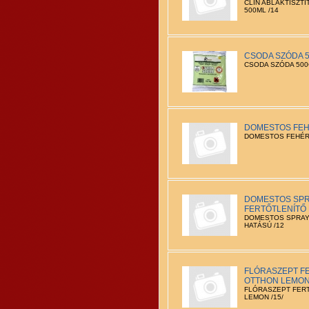
CLIN ABLAKTISZTI
500ML /14
CSODA SZÓDA 50
CSODA SZÓDA 500G
DOMESTOS FEHÉ
DOMESTOS FEHÉRÍ
DOMESTOS SPR
FERTŐTLENÍTŐ 
DOMESTOS SPRAY
HATÁSÚ /12
FLÓRASZEPT FE
OTTHON LEMON 
FLÓRASZEPT FER
LEMON /15/