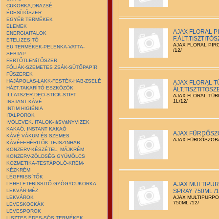
CUKORKA,DRAZSÉ
ÉDESÍTŐSZER
EGYÉB TERMÉKEK
ELEMEK
AJAX FLORAL P
ENERGIAITALOK
F.ÁLT.TISZTITÓS
ÉTELIZESITŐ
AJAX FLORAL PIRO
EÜ TERMÉKEK-PELENKA-VATTA-
/12/
SEBTAP
FERTŐTLENíTŐSZER
FÓLIÁK-SZEMETES ZSÁK-SÜTŐPAPíR
FŰSZEREK
HAJÁPOLÁS-LAKK-FESTÉK-HAB-ZSELÉ
AJAX FLORAL T
HÁZT.TAKARÍTÓ ESZKÖZÖK
ÁLT.TISZTITÓSZE
ILLATSZER-DEO-STICK-STIFT
AJAX FLORAL TÜRK
1L/12/
INSTANT KÁVÉ
INTIM HIGIÉNIA
ITALPOROK
IVÓLEVEK, ITALOK- áSVáNYVIZEK
KAKAÓ, INSTANT KAKAÓ
AJAX FÜRDŐSZO
KÁVÉ VÁKUM ÉS SZEMES
AJAX FÜRDŐSZOBA
KÁVÉFEHÉRITŐK-TEJSZINHAB
KONZERV-KÉSZÉTEL, MÁJKRÉM
KONZERV-ZÖLDSÉG,GYÜMÖLCS
KOZMETIKA-TESTÁPOLÓ-KRÉM-
KÉZKRÉM
LÉGFRISSíTŐK
LEHELETFRISSITŐ-GYÓGYCUKORKA
AJAX MULTIPUR
LEKVÁR-MÉZ
SPRAY 750ML /1
LEKVÁROK
AJAX MULTIPURPO
750ML /12/
LEVESKOCKÁK
LEVESPOROK
LISZTES ÉDES-SÓS TERMÉKEK