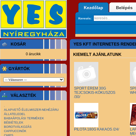
Kezdőlap
Belépés
Keresés:
KOSÁR
YES KFT INTERNETES RENDE
0 árucikk
KIEMELT AJÁNLATUNK
GYÁRTÓK
SPORT ÉREM 30G
SP
TEJCSOKIS-KÓKUSZOS
WHI
VÁLASZTÉK
/30/
.
ALAPVETŐ ÉLELMISZER-NEHÉZÁRU
ÁLLATELEDEL
BABAÁPOLÁSI TERMÉKEK
BÉBIÉTELEK
BOROTVÁLKOZÁS
PILOTA 180G KAKAOS /24/
LA
CAPPUCCINÓK
ME
CHIPS