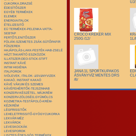
ÚJ/
CUKORKA,DRAZSÉ
ÉDESÍTŐSZER
EGYÉB TERMÉKEK
ELEMEK
ENERGIAITALOK
ÉTELIZESITŐ
EÜ TERMÉKEK-PELENKA-VATTA-
SEBTAP
CROCO KREKER MIX
KR
FERTŐTLENíTŐSZER
250G /12/
1L/
FÓLIÁK-SZEMETES ZSÁK-SÜTŐPAPíR
FŰSZEREK
HAJÁPOLÁS-LAKK-FESTÉK-HAB-ZSELÉ
HÁZT.TAKARÍTÓ ESZKÖZÖK
ILLATSZER-DEO-STICK-STIFT
INSTANT KÁVÉ
INTIM HIGIÉNIA
JANA 1L SPORTKUPAKOS
ED
ITALPOROK
ÁSVÁNYVÍZ MENTES DRS
CLA
IVÓLEVEK, ITALOK- áSVáNYVIZEK
/6/
KAKAÓ, INSTANT KAKAÓ
KÁVÉ VÁKUM ÉS SZEMES
KÁVÉFEHÉRITŐK-TEJSZINHAB
KONZERV-KÉSZÉTEL, MÁJKRÉM
KONZERV-ZÖLDSÉG,GYÜMÖLCS
KOZMETIKA-TESTÁPOLÓ-KRÉM-
KÉZKRÉM
LÉGFRISSíTŐK
LEHELETFRISSITŐ-GYÓGYCUKORKA
LEKVÁR-MÉZ
LEKVÁROK
LEVESKOCKÁK
LEVESPOROK
LISZTES ÉDES-SÓS TERMÉKEK