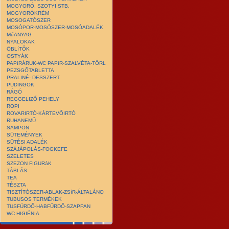
MOGYORÓ, SZOTYI STB.
MOGYORÓKRÉM
MOSOGATÓSZER
MOSÓPOR-MOSÓSZER-MOSÓADALÉK
MűANYAG
NYALOKAK
ÖBLíTŐK
OSTYÁK
PAPíRÁRUK-WC PAPíR-SZALVÉTA-TÖRL
PEZSGŐTABLETTA
PRALINÉ- DESSZERT
PUDINGOK
RÁGÓ
REGGELIZŐ PEHELY
ROPI
ROVARIRTÓ-KÁRTEVŐIRTÓ
RUHANEMŰ
SAMPON
SÜTEMÉNYEK
SÜTÉSI ADALÉK
SZÁJÁPOLÁS-FOGKEFE
SZELETES
SZEZON FIGURáK
TÁBLÁS
TEA
TÉSZTA
TISZTÍTÓSZER-ABLAK-ZSíR-ÁLTALÁNO
TUBUSOS TERMÉKEK
TUSFÜRDŐ-HABFÜRDŐ-SZAPPAN
WC HIGIÉNIA