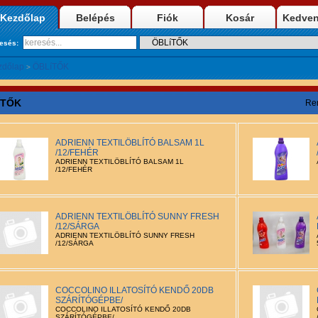
Kezdőlap
Belépés
Fiók
Kosár
Kedve
resés:
zdőlap
ÖBLíTŐK
>
ÍTŐK
Re
ADRIENN TEXTILÖBLÍTÓ BALSAM 1L
/12/FEHÉR
ADRIENN TEXTILÖBLÍTÓ BALSAM 1L
/12/FEHÉR
ADRIENN TEXTILÖBLÍTÓ SUNNY FRESH
/12/SÁRGA
ADRIENN TEXTILÖBLÍTÓ SUNNY FRESH
/12/SÁRGA
COCCOLINO ILLATOSÍTÓ KENDŐ 20DB
SZÁRÍTÓGÉPBE/
COCCOLINO ILLATOSÍTÓ KENDŐ 20DB
SZÁRÍTÓGÉPBE/