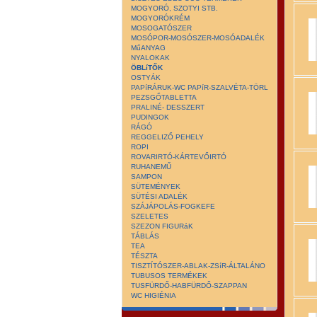
MOGYORÓ, SZOTYI STB.
MOGYORÓKRÉM
MOSOGATÓSZER
MOSÓPOR-MOSÓSZER-MOSÓADALÉK
MűANYAG
NYALOKAK
ÖBLíTŐK
OSTYÁK
PAPíRÁRUK-WC PAPíR-SZALVÉTA-TÖRL
PEZSGŐTABLETTA
PRALINÉ- DESSZERT
PUDINGOK
RÁGÓ
REGGELIZŐ PEHELY
ROPI
ROVARIRTÓ-KÁRTEVŐIRTÓ
RUHANEMŰ
SAMPON
SÜTEMÉNYEK
SÜTÉSI ADALÉK
SZÁJÁPOLÁS-FOGKEFE
SZELETES
SZEZON FIGURáK
TÁBLÁS
TEA
TÉSZTA
TISZTÍTÓSZER-ABLAK-ZSíR-ÁLTALÁNO
TUBUSOS TERMÉKEK
TUSFÜRDŐ-HABFÜRDŐ-SZAPPAN
WC HIGIÉNIA