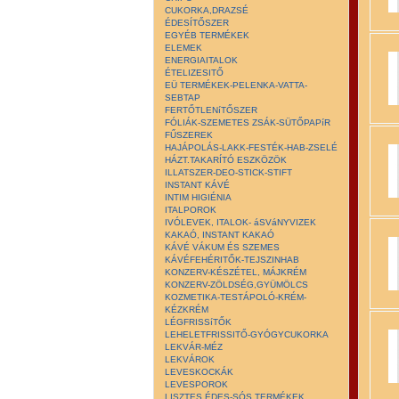
CUKORKA,DRAZSÉ
ÉDESÍTŐSZER
EGYÉB TERMÉKEK
ELEMEK
ENERGIAITALOK
ÉTELIZESITŐ
EÜ TERMÉKEK-PELENKA-VATTA-
SEBTAP
FERTŐTLENíTŐSZER
FÓLIÁK-SZEMETES ZSÁK-SÜTŐPAPíR
FŰSZEREK
HAJÁPOLÁS-LAKK-FESTÉK-HAB-ZSELÉ
HÁZT.TAKARÍTÓ ESZKÖZÖK
ILLATSZER-DEO-STICK-STIFT
INSTANT KÁVÉ
INTIM HIGIÉNIA
ITALPOROK
IVÓLEVEK, ITALOK- áSVáNYVIZEK
KAKAÓ, INSTANT KAKAÓ
KÁVÉ VÁKUM ÉS SZEMES
KÁVÉFEHÉRITŐK-TEJSZINHAB
KONZERV-KÉSZÉTEL, MÁJKRÉM
KONZERV-ZÖLDSÉG,GYÜMÖLCS
KOZMETIKA-TESTÁPOLÓ-KRÉM-
KÉZKRÉM
LÉGFRISSíTŐK
LEHELETFRISSITŐ-GYÓGYCUKORKA
LEKVÁR-MÉZ
LEKVÁROK
LEVESKOCKÁK
LEVESPOROK
LISZTES ÉDES-SÓS TERMÉKEK