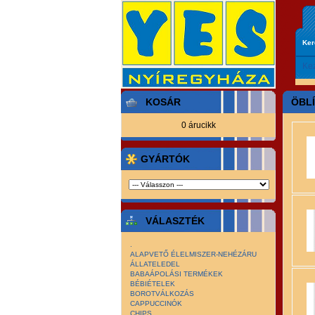
Ke
Ke
KOSÁR
ÖBL
0 árucikk
GYÁRTÓK
VÁLASZTÉK
.
ALAPVETŐ ÉLELMISZER-NEHÉZÁRU
ÁLLATELEDEL
BABAÁPOLÁSI TERMÉKEK
BÉBIÉTELEK
BOROTVÁLKOZÁS
CAPPUCCINÓK
CHIPS