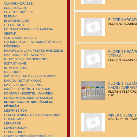
CUKORKA,DRAZSÉ
ÉDESÍTŐSZER
EGYÉB TERMÉKEK
ELEMEK
FLOREN ARCKRÉ
ENERGIAITALOK
FLOREN ARCKRÉM 
ÉTELIZESITŐ
EÜ TERMÉKEK-PELENKA-VATTA-
SEBTAP
FERTŐTLENíTŐSZER
FÓLIÁK-SZEMETES ZSÁK-SÜTŐPAPíR
FŰSZEREK
HAJÁPOLÁS-LAKK-FESTÉK-HAB-ZSELÉ
FLOREN KÉZÁP
HÁZT.TAKARÍTÓ ESZKÖZÖK
VERA/8/
ILLATSZER-DEO-STICK-STIFT
FLOREN KÉZÁPOLÓ
INSTANT KÁVÉ
INTIM HIGIÉNIA
ITALPOROK
IVÓLEVEK, ITALOK- áSVáNYVIZEK
KAKAÓ, INSTANT KAKAÓ
FLOREN TESTÁ
KÁVÉ VÁKUM ÉS SZEMES
KAMILLAVIRÁG /
KÁVÉFEHÉRITŐK-TEJSZINHAB
FLOREN TESTÁPOL
KONZERV-KÉSZÉTEL, MÁJKRÉM
/10/
KONZERV-ZÖLDSÉG,GYÜMÖLCS
KOZMETIKA-TESTÁPOLÓ-KRÉM-
KÉZKRÉM
LÉGFRISSíTŐK
LEHELETFRISSITŐ-GYÓGYCUKORKA
NIVEA CREME 15
LEKVÁR-MÉZ
NIVEA CREME 150M
LEKVÁROK
LEVESKOCKÁK
LEVESPOROK
LISZTES ÉDES-SÓS TERMÉKEK