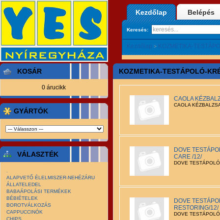
Kezdőlap
Belépés
Keresés:
Kezdőlap
KOZMETIKA-TESTÁP
>
KOSÁR
KOZMETIKA-TESTÁPOLÓ-KR
0 árucikk
CAOLA KÉZBALZ
CAOLA KÉZBALZSA
GYÁRTÓK
DOVE TESTÁPO
VÁLASZTÉK
CARE /12/
DOVE TESTÁPOLÓ 
.
ALAPVETŐ ÉLELMISZER-NEHÉZÁRU
ÁLLATELEDEL
BABAÁPOLÁSI TERMÉKEK
BÉBIÉTELEK
DOVE TESTÁPO
BOROTVÁLKOZÁS
RESTORING/12/
CAPPUCCINÓK
DOVE TESTÁPOLÓ 
CHIPS