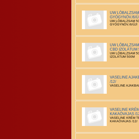
UW LÓBALZSAM 
GYÓGYNÖV./6/Ú
UW LÓBALZSAM 500
GYÓGYNÖV./6/ÚJ!
UW LÓBALZSAM
CBD IZOLÁTUM
UW LÓBALZSAM 5
IZOLÁTUM 500M
VASELINE AJA
/12/
VASELINE AJAKBA
VASELINE KRÉM
KAKAÓVAJAS /1
VASELINE KRÉM T
KAKAÓVAJAS /12/