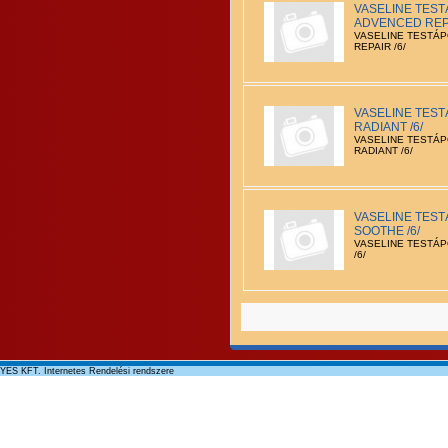
VASELINE TEST
ADVENCED REPA
VASELINE TESTÁ
REPAIR /6/
VASELINE TES
RADIANT /6/
VASELINE TESTÁ
RADIANT /6/
VASELINE TEST
SOOTHE /6/
VASELINE TESTÁ
/6/
YES KFT. Internetes Rendelési rendszere