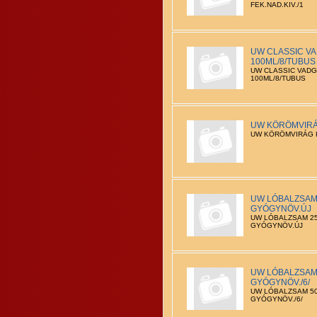
FEK.NAD.KIV./1
UW CLASSIC V
100ML/8/TUBUS
UW CLASSIC VAD
100ML/8/TUBUS
UW KÖRÖMVIRÁG
UW KÖRÖMVIRÁG K
UW LÓBALZSAM 
GYÓGYNÖV.ÚJ
UW LÓBALZSAM 250
GYÓGYNÖV.ÚJ
UW LÓBALZSAM 
GYÓGYNÖV./6/
UW LÓBALZSAM 50
GYÓGYNÖV./6/