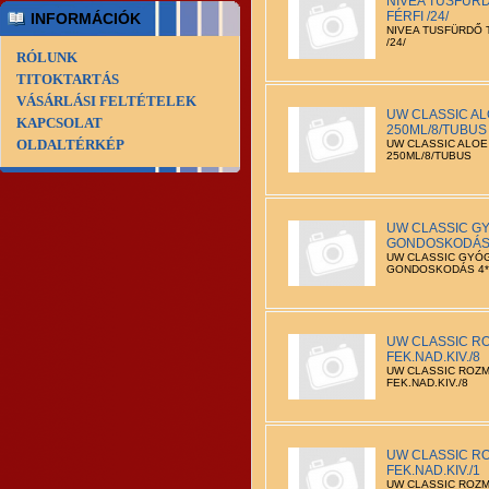
NIVEA TUSFÜRD
FÉRFI /24/
INFORMÁCIÓK
NIVEA TUSFÜRDŐ 
/24/
RÓLUNK
TITOKTARTÁS
VÁSÁRLÁSI FELTÉTELEK
UW CLASSIC A
KAPCSOLAT
250ML/8/TUBUS
OLDALTÉRKÉP
UW CLASSIC ALOE
250ML/8/TUBUS
UW CLASSIC G
GONDOSKODÁS 
UW CLASSIC GYÓ
GONDOSKODÁS 4*
UW CLASSIC R
FEK.NAD.KIV./8
UW CLASSIC ROZM
FEK.NAD.KIV./8
UW CLASSIC R
FEK.NAD.KIV./1
UW CLASSIC ROZM