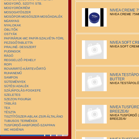
MOGYORÓ, SZOTYI STB.
MOGYORÓKRÉM
NIVEA CREME 75
MOSOGATÓSZER
NIVEA CREME 75ML
MOSÓPOR-MOSÓSZER-MOSÓADALÉK
MűANYAG
NYALOKAK
ÖBLíTŐK
OSTYÁK
PAPíRÁRUK-WC PAPíR-SZALVÉTA-TÖRL
NIVEA SOFT CRE
PEZSGŐTABLETTA
NIVEA SOFT CREME
PRALINÉ- DESSZERT
PUDINGOK
RÁGÓ
REGGELIZŐ PEHELY
ROPI
ROVARIRTÓ-KÁRTEVŐIRTÓ
RUHANEMŰ
NIVEA TESTÁPO
SAMPON
BUTTER
SÜTEMÉNYEK
NIVEA TESTÁPOLÓ
SÜTÉSI ADALÉK
SZÁJÁPOLÁS-FOGKEFE
SZELETES
SZEZON FIGURáK
TÁBLÁS
NIVEA TUSFÜRD
TEA
BREEZE/6/
TÉSZTA
NIVEA TUSFÜRDŐ 
TISZTÍTÓSZER-ABLAK-ZSíR-ÁLTALÁNO
BREEZE/6/
TUBUSOS TERMÉKEK
TUSFÜRDŐ-HABFÜRDŐ-SZAPPAN
WC HIGIÉNIA