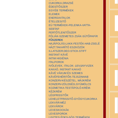
CUKORKA,DRAZSÉ
ÉDESÍTŐSZER
EGYÉB TERMÉKEK
ELEMEK
ENERGIAITALOK
ÉTELIZESITŐ
EÜ TERMÉKEK-PELENKA-VATTA-
SEBTAP
FERTŐTLENíTŐSZER
FÓLIÁK-SZEMETES ZSÁK-SÜTŐPAPíR
FŰSZEREK
HAJÁPOLÁS-LAKK-FESTÉK-HAB-ZSELÉ
HÁZT.TAKARÍTÓ ESZKÖZÖK
ILLATSZER-DEO-STICK-STIFT
INSTANT KÁVÉ
INTIM HIGIÉNIA
ITALPOROK
IVÓLEVEK, ITALOK- áSVáNYVIZEK
KAKAÓ, INSTANT KAKAÓ
KÁVÉ VÁKUM ÉS SZEMES
KÁVÉFEHÉRITŐK-TEJSZINHAB
KONZERV-KÉSZÉTEL, MÁJKRÉM
KONZERV-ZÖLDSÉG,GYÜMÖLCS
KOZMETIKA-TESTÁPOLÓ-KRÉM-
KÉZKRÉM
LÉGFRISSíTŐK
LEHELETFRISSITŐ-GYÓGYCUKORKA
LEKVÁR-MÉZ
LEKVÁROK
LEVESKOCKÁK
LEVESPOROK
LISZTES ÉDES-SÓS TERMÉKEK