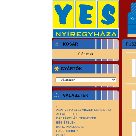
Ke
Ke
KOSÁR
FŰS
0 árucikk
GYÁRTÓK
VÁLASZTÉK
.
ALAPVETŐ ÉLELMISZER-NEHÉZÁRU
ÁLLATELEDEL
BABAÁPOLÁSI TERMÉKEK
BÉBIÉTELEK
BOROTVÁLKOZÁS
CAPPUCCINÓK
CHIPS