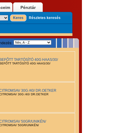
nceim
Pénztár
Keres
Részletes keresés
ndezés:
BEFŐTT TARTÓSÍTÓ 40G HAAS/30/
BEFŐTT TARTÓSÍTÓ 40G HAAS/30/
CITROMSAV 30G /40/ DR.OETKER
CITROMSAV 30G /40/ DR.OETKER
CITROMSAV 50GR/UNIKÉN/
CITROMSAV 50GR/UNIKÉN/