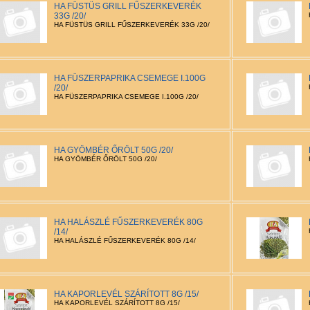
HA FÜSTÜS GRILL FŰSZERKEVERÉK
33G /20/
HA FÜSTÜS GRILL FŰSZERKEVERÉK 33G /20/
HA FÜSZERPAPRIKA CSEMEGE I.100G
/20/
HA FÜSZERPAPRIKA CSEMEGE I.100G /20/
HA GYÖMBÉR ŐRÖLT 50G /20/
HA GYÖMBÉR ŐRÖLT 50G /20/
HA HALÁSZLÉ FŰSZERKEVERÉK 80G
/14/
HA HALÁSZLÉ FŰSZERKEVERÉK 80G /14/
HA KAPORLEVÉL SZÁRÍTOTT 8G /15/
HA KAPORLEVÉL SZÁRÍTOTT 8G /15/