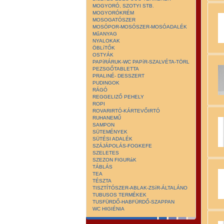
MOGYORÓ, SZOTYI STB.
MOGYORÓKRÉM
MOSOGATÓSZER
MOSÓPOR-MOSÓSZER-MOSÓADALÉK
MűANYAG
NYALOKAK
ÖBLíTŐK
OSTYÁK
PAPíRÁRUK-WC PAPíR-SZALVÉTA-TÖRL
PEZSGŐTABLETTA
PRALINÉ- DESSZERT
PUDINGOK
RÁGÓ
REGGELIZŐ PEHELY
ROPI
ROVARIRTÓ-KÁRTEVŐIRTÓ
RUHANEMŰ
SAMPON
SÜTEMÉNYEK
SÜTÉSI ADALÉK
SZÁJÁPOLÁS-FOGKEFE
SZELETES
SZEZON FIGURáK
TÁBLÁS
TEA
TÉSZTA
TISZTÍTÓSZER-ABLAK-ZSíR-ÁLTALÁNO
TUBUSOS TERMÉKEK
TUSFÜRDŐ-HABFÜRDŐ-SZAPPAN
WC HIGIÉNIA