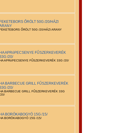
FEKETEBORS ŐRÖLT 50G /20/HÁZI
ARANY
FEKETEBORS ŐRÖLT 50G /20/HÁZI ARANY
HA APRóPECSENYE FŰSZERKEVERÉK
33G /20/
HA APRóPECSENYE FŰSZERKEVERÉK 33G /20/
HA BARBECUE GRILL FŰSZERKEVERÉK
33G /20/
HA BARBECUE GRILL FŰSZERKEVERÉK 33G
/20/
HA BORÓKABOGYÓ 15G /15/
HA BORÓKABOGYÓ 15G /15/